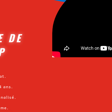
E DE
P
at.
4 ans.
nalisé.
hme.